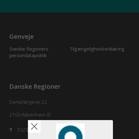
Genveje
Danske Regioners
Tilgængelighedserklæring
persondatapolitik
Danske Regioner
Dampfærgevej 22
2100
København Ø
T
3529 8100