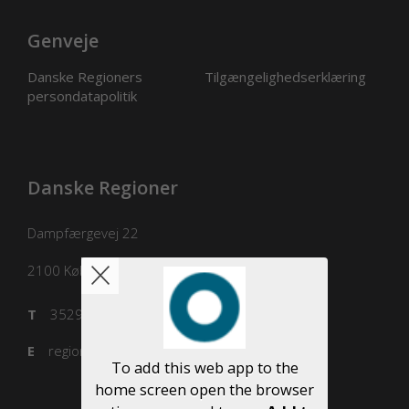
Genveje
Danske Regioners
Tilgængelighedserklæring
persondatapolitik
Danske Regioner
Dampfærgevej 22
2100
København Ø
T
3529 8100
E
regioner@regioner.dk
To add this web app to the
home screen open the browser