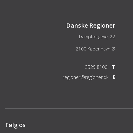
Danske Regioner
Dampfærgevej 22
2100
København Ø
3529 8100
T
regioner@regioner.dk
E
Følg os