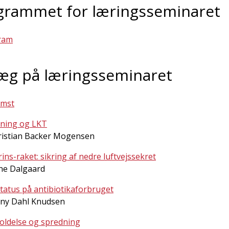
grammet for læringsseminaret
ram
æg på læringsseminaret
omst
ning og LKT
ristian Backer Mogensen
rins-raket: sikring af nedre luftvejssekret
ne Dalgaard
tatus på antibiotikaforbruget
nny Dahl Knudsen
oldelse og spredning