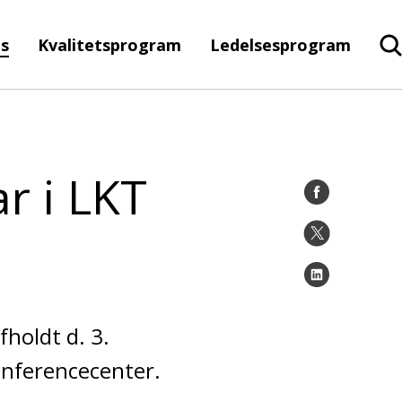
ms
Kvalitetsprogram
Ledelsesprogram
r i LKT
fholdt d. 3.
nferencecenter.