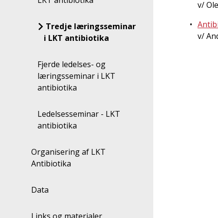
LKT antibiotika
v/ Ol
Antib
Tredje læringsseminar
v/ An
i LKT antibiotika
Fjerde ledelses- og
læringsseminar i LKT
antibiotika
Ledelsesseminar - LKT
antibiotika
Organisering af LKT
Antibiotika
Data
Links og materialer