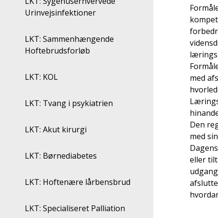
LKT: Sygehuserhvervede
Formåle
Urinvejsinfektioner
kompete
forbedr
LKT: Sammenhængende
vidensd
Hoftebrudsforløb
lærings
Formåle
LKT: KOL
med afs
hvorled
Lærings
LKT: Tvang i psykiatrien
hinande
Den reg
LKT: Akut kirurgi
med sin
Dagens 
LKT: Børnediabetes
eller t
udgangs
LKT: Hoftenære lårbensbrud
afslutt
hvordan
LKT: Specialiseret Palliation