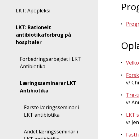
Pro
LKT: Apopleksi
Prog
LKT: Rationelt
antibiotikaforbrug på
hospitaler
Opl
Forbedringsarbejdet i LKT
Velk
Antibiotika
Forsk
v/ Ch
Læringsseminarer LKT
Antibiotika
Tre-t
v/ An
Første læringsseminar i
LKT s
LKT antibiotika
v/ Je
Andet læringsseminar i
Fasth