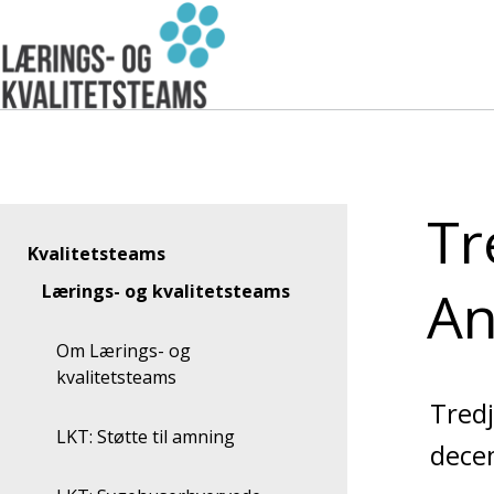
Gå
til
indhold
Tr
kvalitetsteams
An
Lærings- og kvalitetsteams
Om Lærings- og
kvalitetsteams
Tredj
LKT: Støtte til amning
dece