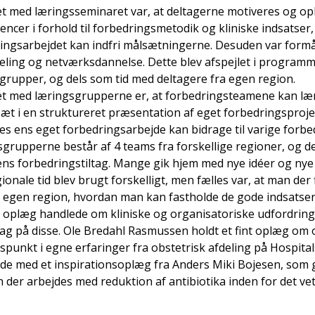
t med læringsseminaret var, at deltagerne motiveres og o
ncer i forhold til forbedringsmetodik og kliniske indsatser
ingsarbejdet kan indfri målsætningerne. Desuden var formå
eling og netværksdannelse. Dette blev afspejlet i programme
grupper, og dels som tid med deltagere fra egen region.
t med læringsgrupperne er, at forbedringsteamene kan læ
æt i en struktureret præsentation af eget forbedringsprojekt
es ens eget forbedringsarbejde kan bidrage til varige forbe
grupperne består af 4 teams fra forskellige regioner, og d
ns forbedringstiltag. Mange gik hjem med nye idéer og nye
ionale tid blev brugt forskelligt, men fælles var, at man der
 egen region, hvordan man kan fastholde de gode indsatser
oplæg handlede om kliniske og organisatoriske udfordringer
iltag på disse. Ole Bredahl Rasmussen holdt et fint oplæg om 
punkt i egne erfaringer fra obstetrisk afdeling på Hospit
ede med et inspirationsoplæg fra Anders Miki Bojesen, som g
 der arbejdes med reduktion af antibiotika inden for det v