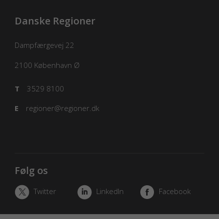
Danske Regioner
Dampfærgevej 22
2100
København Ø
T
3529 8100
E
regioner@regioner.dk
Følg os
Twitter
LinkedIn
Facebook